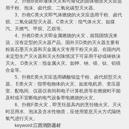
2、扑救B类即液体火灾和可熔化的固体物质火灾应选
用干粉、泡沫、卤代烷、二氧化碳型灭火器。
3、扑救C类火灾即气体燃烧的火灾应选用干粉、卤代
烷、二氧化碳型灭火器。C类火灾：指气体火灾。如煤
汽、天燃气、甲烷、乙烷等。
4、扑救D类火灾即金属燃烧的火灾，就我国情况来
说，没有定型的灭火器产品。国外灭D类的灭火器主要有
粉装石墨灭火器和灭金属火灾专用干粉灭火器。在国内尚
未定型生产灭火器和灭火剂珠情况下可采用干砂或铸铁沫
灭火。 D类火灾：指金属火灾。如钾、钠、镁、钛、铝镁
合金等。
5、扑救E类火灾应选用磷酸铵盐干粉、卤代烷型灭火
器。 E类火灾：指带电物体的火灾。如发电机房、变压器
室、配电间、仪器仪表间和电子计算机房等在燃烧时不能
及时或不宜断电的电气设备带电燃烧的火灾。
6、扑救F类火灾，即烹饪器具内的烹饪物火灾。灭火
时忌用水、泡沫及含水性物质，应使用窒息灭火方式隔绝
氧气进行灭火。
keyword:
江西消防器材