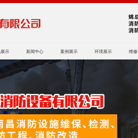
品展示
新闻中心
案例展示
环境展示
维修