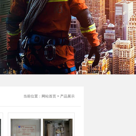
当前位置：
网站首页
>
产品展示