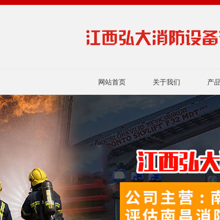
网站首页
关于我们
产
联系我们