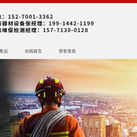
售后
在线留言
荣誉资质