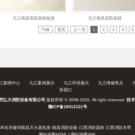
九江南昌安防器材批发
九江南昌安防器材
79条
首页
上一页
1
2
3
4
5
江新闻中心
九江案例展示
九江环境展示
九江维修售后
系我们
西弘大消防设备有限公司
版权所有 © 2008-2016, All right reserved
技术
赣ICP备16012131号
本站关键词
南昌灭火器批发-南昌消防设备-江西消防器材-江西消防水带
网站地图HTML
|
网站地图XML