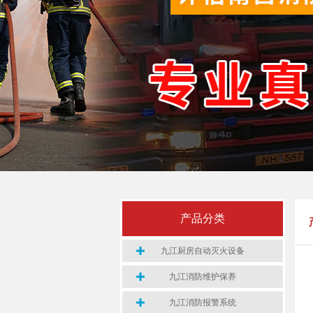
产品分类
九江厨房自动灭火设备
九江消防维护保养
九江消防报警系统