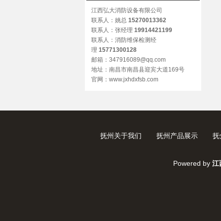
江西弘大消防设备有限公司
联系人：姚总
15270013362
联系人：张经理
19914421199
联系人：消防维保检测经
理
15771300128
邮箱：347916089@qq.com
地址：南昌市南昌县迎宾大道169号
官网：www.jxhdxfsb.com
抚州关于我们
抚州产品展示
抚
Powered by
江