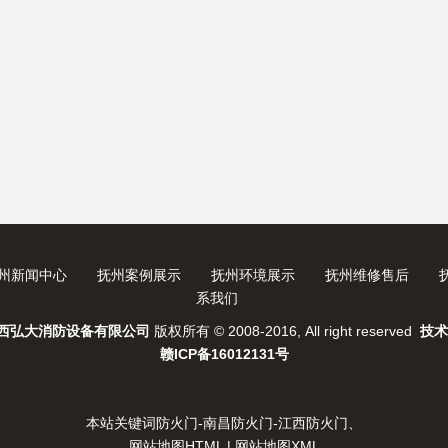
州新闻中心
抚州案例展示
抚州环境展示
抚州维修售后
系我们
西弘大消防设备有限公司
版权所有 © 2008-2016, All right reserved
技术
赣ICP备16012131号
本站关键词
防火门-南昌防火门-江西防火门
、
网站地图HTML
|
网站地图XML