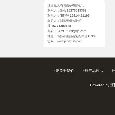
江西弘大消防设备有限公司
联系人：姚总
15270013362
联系人：张经理
19914421199
联系人：消防维保检测经
理
15771300128
邮箱：347916089@qq.com
地址：南昌市南昌县迎宾大道169号
官网：www.jxhdxfsb.com
上饶关于我们
上饶产品展示
上
Powered by
江